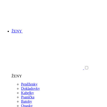
ŽENY
ŽENY
Peněženky
Dokladovky
Kabelky
Psaníčka
Batohy
Opasky