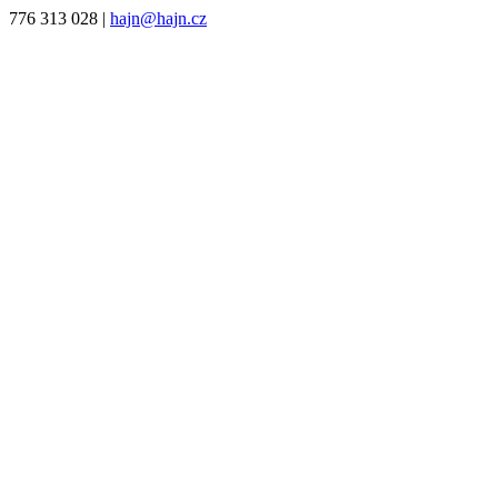
776 313 028
|
hajn@hajn.cz