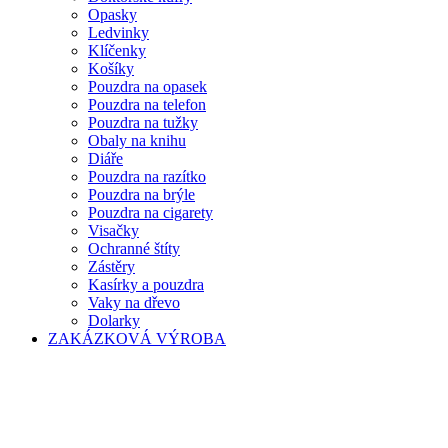
Opasky
Ledvinky
Klíčenky
Košíky
Pouzdra na opasek
Pouzdra na telefon
Pouzdra na tužky
Obaly na knihu
Diáře
Pouzdra na razítko
Pouzdra na brýle
Pouzdra na cigarety
Visačky
Ochranné štíty
Zástěry
Kasírky a pouzdra
Vaky na dřevo
Dolarky
ZAKÁZKOVÁ VÝROBA