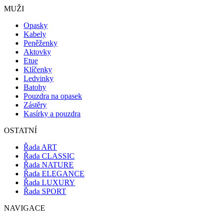
MUŽI
Opasky
Kabely
Peněženky
Aktovky
Etue
Klíčenky
Ledvinky
Batohy
Pouzdra na opasek
Zástěry
Kasírky a pouzdra
OSTATNÍ
Řada ART
Řada CLASSIC
Řada NATURE
Řada ELEGANCE
Řada LUXURY
Řada SPORT
NAVIGACE