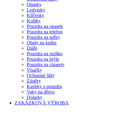
Opasky
Ledvinky
Klíčenky
Košíky
Pouzdra na opasek
Pouzdra na telefon
Pouzdra na tužky
Obaly na knihu
Diáře
Pouzdra na razítko
Pouzdra na brýle
Pouzdra na cigarety
Visačky
Ochranné štíty
Zástěry
Kasírky a pouzdra
Vaky na dřevo
Dolarky
ZAKÁZKOVÁ VÝROBA