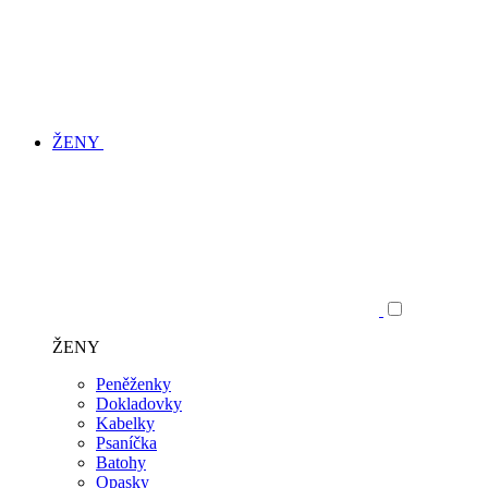
ŽENY
ŽENY
Peněženky
Dokladovky
Kabelky
Psaníčka
Batohy
Opasky