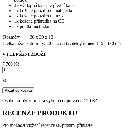
boldok
3x výklopná kapsa v přední kapse
1x kožené pouzdro na nabíječku
1x kožené pouzdro na myš
1x kožená přihrádka na CD
1x poutko na tužku
Rozměry
38 x 30 x 13
Délka držadel
do ruky: 20 cm, nastavitelný řemen: 115 - 130 cm
VYLEPŠENÍ ZBOŽÍ
7 700 ‎Kč
ks
Vložit do košíku
Osobní odběr zdarma a vybraná doprava od 120 Kč.
RECENZE PRODUKTU
Pro možnost vložení recenze se, prosím, přihlašte.