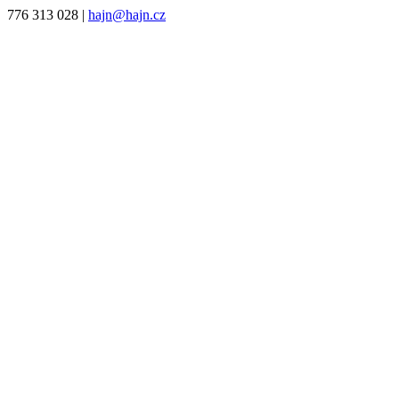
776 313 028
|
hajn@hajn.cz