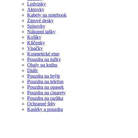
Ledvinky
Aktovky
Kabely na notebook
Zipové desky
Spisovky
Nákupní tašky
Košíky
Klíčenky
Visačky
Kosmetické etue
Pouzdra na tužky
Obaly na knihu
Diáře
Pouzdra na brýle
Pouzdra na telefon
Pouzdra na opasek
Pouzdra na cigarety
Pouzdra na razítka
Ochranné štíty
Kasírky a pouzdra