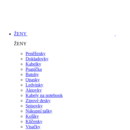
ŽENY
ŽENY
Peněženky
Dokladovky
Kabelky
Psaníčka
Batohy
Opasky
Ledvinky
Aktovky
Kabely na notebook
Zipové desky
Spisovky
Nákupní tašky
Košíky
Klíčenky
Visačky