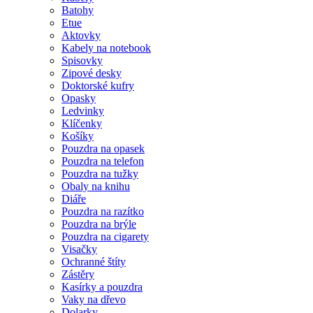
Batohy
Etue
Aktovky
Kabely na notebook
Spisovky
Zipové desky
Doktorské kufry
Opasky
Ledvinky
Klíčenky
Košíky
Pouzdra na opasek
Pouzdra na telefon
Pouzdra na tužky
Obaly na knihu
Diáře
Pouzdra na razítko
Pouzdra na brýle
Pouzdra na cigarety
Visačky
Ochranné štíty
Zástěry
Kasírky a pouzdra
Vaky na dřevo
Dolarky