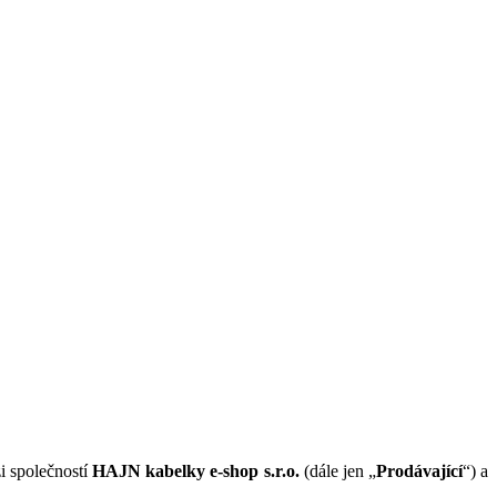
i společností
HAJN kabelky e-shop s.r.o.
(dále jen „
Prodávající
“) a