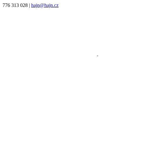
776 313 028
|
hajn@hajn.cz