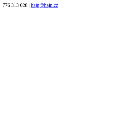
776 313 028
|
hajn@hajn.cz