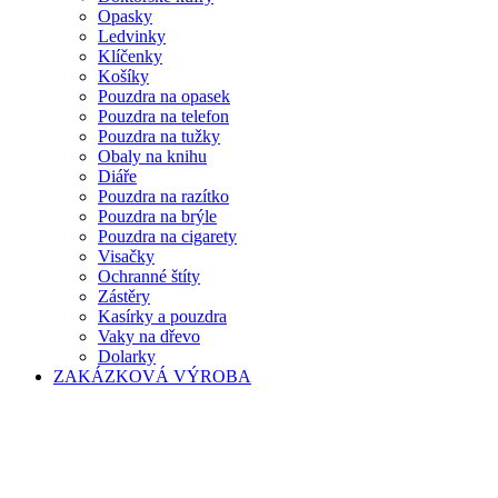
Opasky
Ledvinky
Klíčenky
Košíky
Pouzdra na opasek
Pouzdra na telefon
Pouzdra na tužky
Obaly na knihu
Diáře
Pouzdra na razítko
Pouzdra na brýle
Pouzdra na cigarety
Visačky
Ochranné štíty
Zástěry
Kasírky a pouzdra
Vaky na dřevo
Dolarky
ZAKÁZKOVÁ VÝROBA