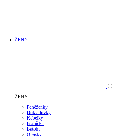
ŽENY
ŽENY
Peněženky
Dokladovky
Kabelky
Psaníčka
Batohy
Opasky