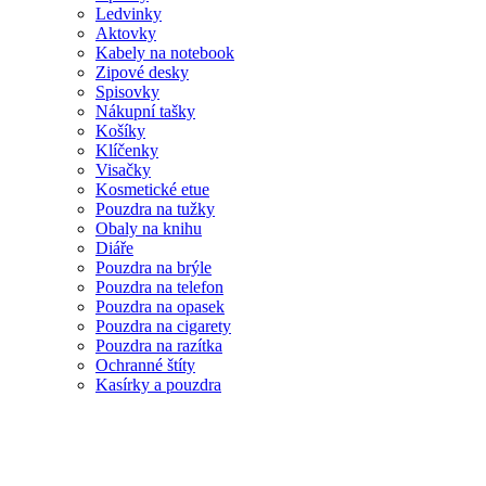
Ledvinky
Aktovky
Kabely na notebook
Zipové desky
Spisovky
Nákupní tašky
Košíky
Klíčenky
Visačky
Kosmetické etue
Pouzdra na tužky
Obaly na knihu
Diáře
Pouzdra na brýle
Pouzdra na telefon
Pouzdra na opasek
Pouzdra na cigarety
Pouzdra na razítka
Ochranné štíty
Kasírky a pouzdra