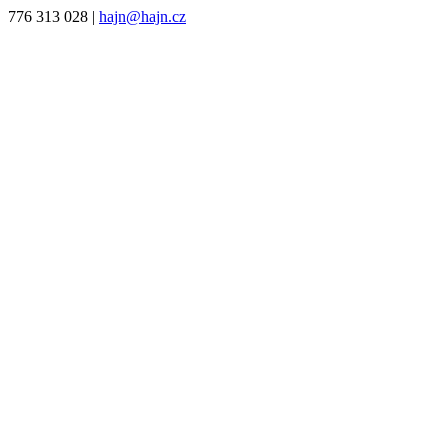
776 313 028
|
hajn@hajn.cz