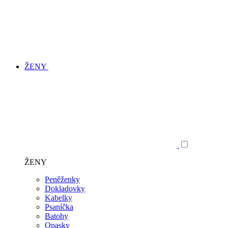
ŽENY
ŽENY
Peněženky
Dokladovky
Kabelky
Psaníčka
Batohy
Opasky