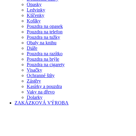
Opasky
Ledvinky
Klíčenky
Košíky
Pouzdra na opasek
Pouzdra na telefon
Pouzdra na tužky
Obaly na knihu
Diáře
Pouzdra na razítko
Pouzdra na brýle
Pouzdra na cigarety
Visačky
Ochranné štíty
Zástěry
Kasírky a pouzdra
Vaky na dřevo
Dolarky
ZAKÁZKOVÁ VÝROBA