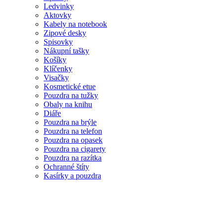
Ledvinky
Aktovky
Kabely na notebook
Zipové desky
Spisovky
Nákupní tašky
Košíky
Klíčenky
Visačky
Kosmetické etue
Pouzdra na tužky
Obaly na knihu
Diáře
Pouzdra na brýle
Pouzdra na telefon
Pouzdra na opasek
Pouzdra na cigarety
Pouzdra na razítka
Ochranné štíty
Kasírky a pouzdra