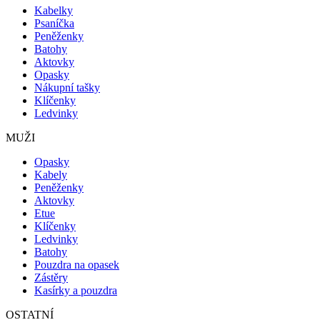
Kabelky
Psaníčka
Peněženky
Batohy
Aktovky
Opasky
Nákupní tašky
Klíčenky
Ledvinky
MUŽI
Opasky
Kabely
Peněženky
Aktovky
Etue
Klíčenky
Ledvinky
Batohy
Pouzdra na opasek
Zástěry
Kasírky a pouzdra
OSTATNÍ