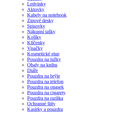
Ledvinky
Aktovky
Kabely na notebook
Zipové desky
Spisovky
Nákupní tašky
Košíky
Klíčenky
Visačky
Kosmetické etue
Pouzdra na tužky
Obaly na knihu
Diáře
Pouzdra na brýle
Pouzdra na telefon
Pouzdra na opasek
Pouzdra na cigarety
Pouzdra na razítka
Ochranné štíty
Kasírky a pouzdra