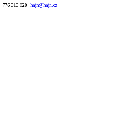
776 313 028
|
hajn@hajn.cz