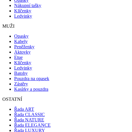
Opasky
Nákupní tašky
Klíčenky
Ledvinky
MUŽI
Opasky
Kabely
Peněženky
Aktovky
Etue
Klíčenky
Ledvinky
Batohy
Pouzdra na opasek
Zástěry
Kasírky a pouzdra
OSTATNÍ
Řada ART
Řada CLASSIC
Řada NATURE
Řada ELEGANCE
Řada LUXURY