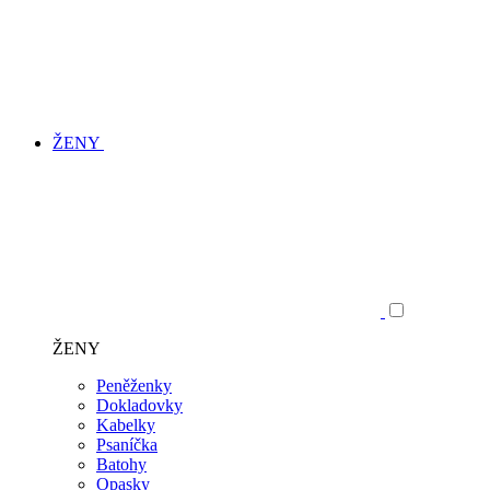
ŽENY
ŽENY
Peněženky
Dokladovky
Kabelky
Psaníčka
Batohy
Opasky