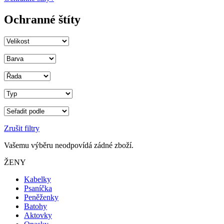
Ochranné štíty
Zrušit filtry
Vašemu výběru neodpovídá zádné zboží.
ŽENY
Kabelky
Psaníčka
Peněženky
Batohy
Aktovky