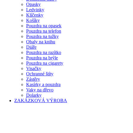
Opasky
Ledvinky
Klíčenky
Košíky
Pouzdra na opasek
Pouzdra na telefon
Pouzdra na tužky
Obaly na knihu
Diáře
Pouzdra na razítko
Pouzdra na brýle
Pouzdra na cigarety
Visačky
Ochranné štíty
Zástěry
Kasírky a pouzdra
Vaky na dřevo
Dolarky
ZAKÁZKOVÁ VÝROBA