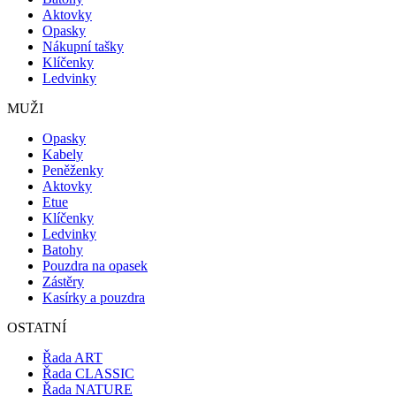
Aktovky
Opasky
Nákupní tašky
Klíčenky
Ledvinky
MUŽI
Opasky
Kabely
Peněženky
Aktovky
Etue
Klíčenky
Ledvinky
Batohy
Pouzdra na opasek
Zástěry
Kasírky a pouzdra
OSTATNÍ
Řada ART
Řada CLASSIC
Řada NATURE