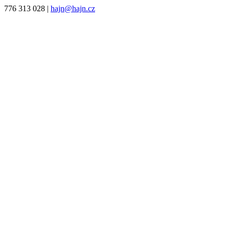
776 313 028
|
hajn@hajn.cz