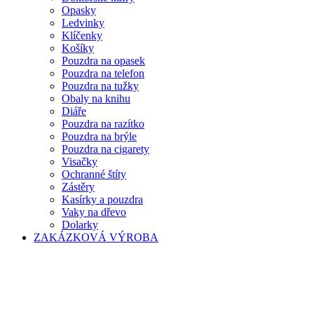
Opasky
Ledvinky
Klíčenky
Košíky
Pouzdra na opasek
Pouzdra na telefon
Pouzdra na tužky
Obaly na knihu
Diáře
Pouzdra na razítko
Pouzdra na brýle
Pouzdra na cigarety
Visačky
Ochranné štíty
Zástěry
Kasírky a pouzdra
Vaky na dřevo
Dolarky
ZAKÁZKOVÁ VÝROBA