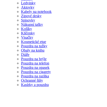
Ledvinky
Aktovky
Kabely na notebook
Zipové desky
Spisovky
Nákupní tašky
Košíky
Klíčenky
Visačky
Kosmetické etue
Pouzdra na tužky
Obaly na knihu
Diáře
Pouzdra na brýle
Pouzdra na telefon
Pouzdra na opasek
Pouzdra na cigarety
Pouzdra na razítka
Ochranné štíty
Kasírky a pouzdra