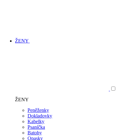
ŽENY
ŽENY
Peněženky
Dokladovky
Kabelky
Psaníčka
Batohy
Opasky