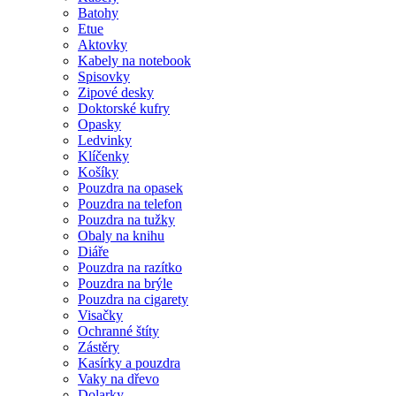
Batohy
Etue
Aktovky
Kabely na notebook
Spisovky
Zipové desky
Doktorské kufry
Opasky
Ledvinky
Klíčenky
Košíky
Pouzdra na opasek
Pouzdra na telefon
Pouzdra na tužky
Obaly na knihu
Diáře
Pouzdra na razítko
Pouzdra na brýle
Pouzdra na cigarety
Visačky
Ochranné štíty
Zástěry
Kasírky a pouzdra
Vaky na dřevo
Dolarky