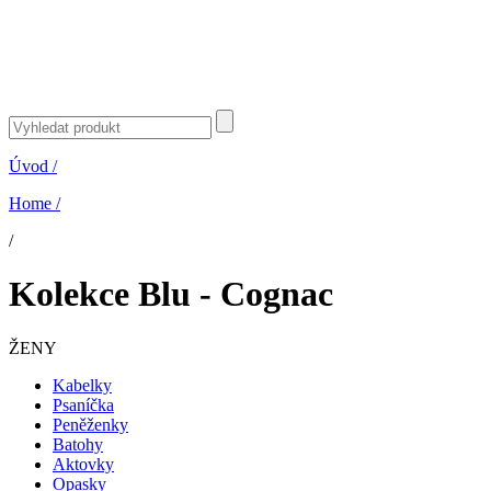
Úvod
/
Home
/
/
Kolekce Blu - Cognac
ŽENY
Kabelky
Psaníčka
Peněženky
Batohy
Aktovky
Opasky