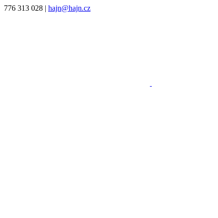
776 313 028
|
hajn@hajn.cz