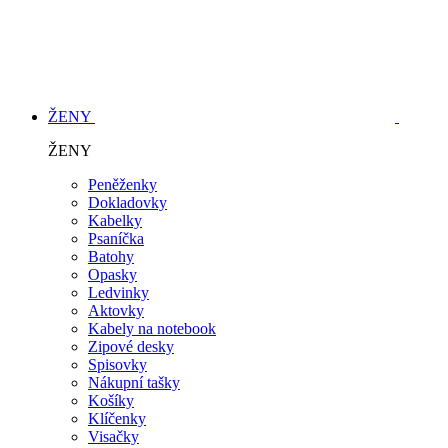
ŽENY
ŽENY
Peněženky
Dokladovky
Kabelky
Psaníčka
Batohy
Opasky
Ledvinky
Aktovky
Kabely na notebook
Zipové desky
Spisovky
Nákupní tašky
Košíky
Klíčenky
Visačky