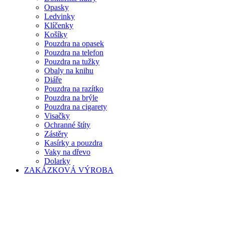
Opasky
Ledvinky
Klíčenky
Košíky
Pouzdra na opasek
Pouzdra na telefon
Pouzdra na tužky
Obaly na knihu
Diáře
Pouzdra na razítko
Pouzdra na brýle
Pouzdra na cigarety
Visačky
Ochranné štíty
Zástěry
Kasírky a pouzdra
Vaky na dřevo
Dolarky
ZAKÁZKOVÁ VÝROBA