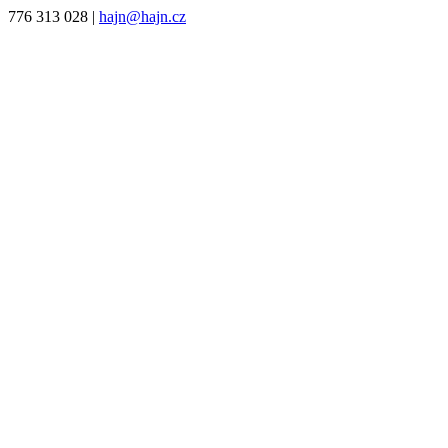
776 313 028
|
hajn@hajn.cz