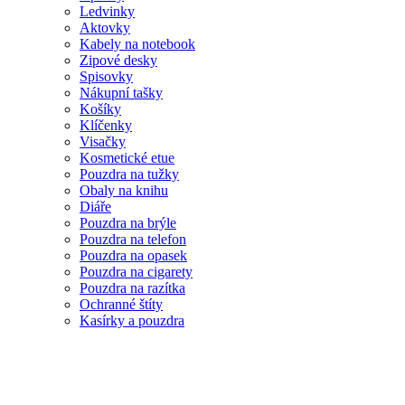
Ledvinky
Aktovky
Kabely na notebook
Zipové desky
Spisovky
Nákupní tašky
Košíky
Klíčenky
Visačky
Kosmetické etue
Pouzdra na tužky
Obaly na knihu
Diáře
Pouzdra na brýle
Pouzdra na telefon
Pouzdra na opasek
Pouzdra na cigarety
Pouzdra na razítka
Ochranné štíty
Kasírky a pouzdra