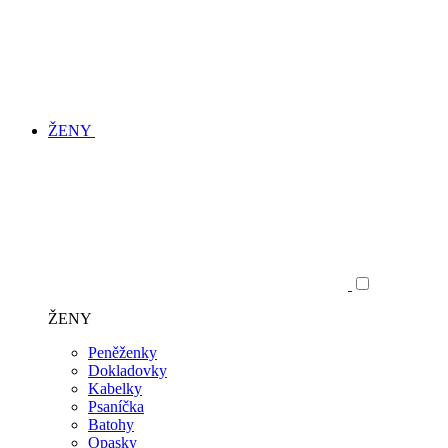
ŽENY
ŽENY
Peněženky
Dokladovky
Kabelky
Psaníčka
Batohy
Opasky