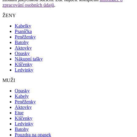
zpracování osobních údajů
.
ŽENY
Kabelky
Psaníčka
Peněženky
Batohy
Aktovky
Opasky
Nákupní tašky
Klíčenky
Ledvinky
MUŽI
Opasky
Kabely
Peněženky
Aktovky
Etue
Klíčenky
Ledvinky
Batohy
Pouzdra na opasek