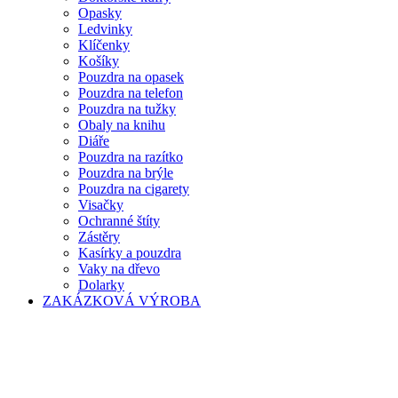
Opasky
Ledvinky
Klíčenky
Košíky
Pouzdra na opasek
Pouzdra na telefon
Pouzdra na tužky
Obaly na knihu
Diáře
Pouzdra na razítko
Pouzdra na brýle
Pouzdra na cigarety
Visačky
Ochranné štíty
Zástěry
Kasírky a pouzdra
Vaky na dřevo
Dolarky
ZAKÁZKOVÁ VÝROBA