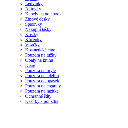
Ledvinky
Aktovky
Kabely na notebook
Zipové desky
Spisovky
Nákupní tašky
Košíky
Klíčenky
Visačky
Kosmetické etue
Pouzdra na tužky
Obaly na knihu
Diáře
Pouzdra na brýle
Pouzdra na telefon
Pouzdra na opasek
Pouzdra na cigarety
Pouzdra na razítka
Ochranné štíty
Kasírky a pouzdra