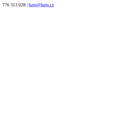
776 313 028
|
hajn@hajn.cz