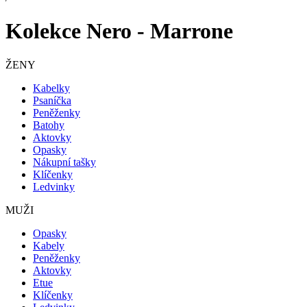
Kolekce Nero - Marrone
ŽENY
Kabelky
Psaníčka
Peněženky
Batohy
Aktovky
Opasky
Nákupní tašky
Klíčenky
Ledvinky
MUŽI
Opasky
Kabely
Peněženky
Aktovky
Etue
Klíčenky