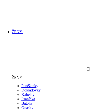
ŽENY
ŽENY
Peněženky
Dokladovky
Kabelky
Psaníčka
Batohy
Opasky