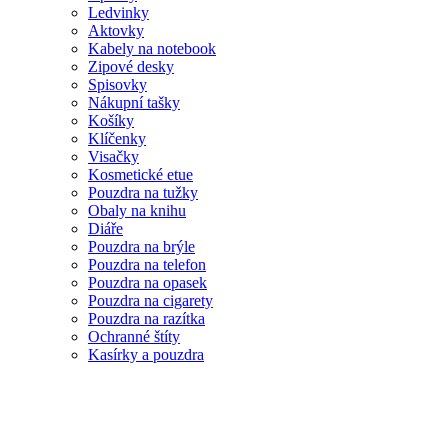
Ledvinky
Aktovky
Kabely na notebook
Zipové desky
Spisovky
Nákupní tašky
Košíky
Klíčenky
Visačky
Kosmetické etue
Pouzdra na tužky
Obaly na knihu
Diáře
Pouzdra na brýle
Pouzdra na telefon
Pouzdra na opasek
Pouzdra na cigarety
Pouzdra na razítka
Ochranné štíty
Kasírky a pouzdra