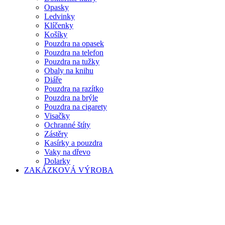
Opasky
Ledvinky
Klíčenky
Košíky
Pouzdra na opasek
Pouzdra na telefon
Pouzdra na tužky
Obaly na knihu
Diáře
Pouzdra na razítko
Pouzdra na brýle
Pouzdra na cigarety
Visačky
Ochranné štíty
Zástěry
Kasírky a pouzdra
Vaky na dřevo
Dolarky
ZAKÁZKOVÁ VÝROBA