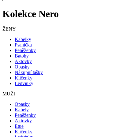
Kolekce Nero
ŽENY
Kabelky
Psaníčka
Peněženky
Batohy
Aktovky
Opasky
Nákupní tašky
Klíčenky
Ledvinky
MUŽI
Opasky
Kabely
Peněženky
Aktovky
Etue
Klíčenky