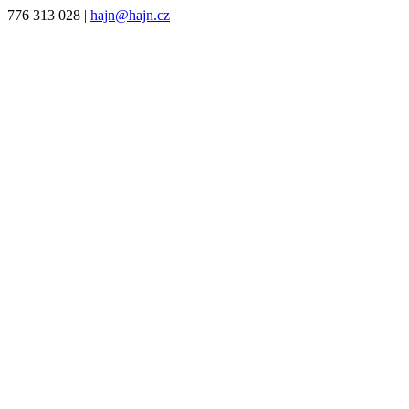
776 313 028
|
hajn@hajn.cz