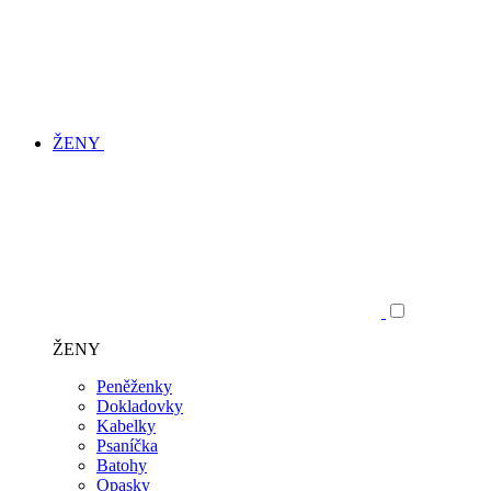
ŽENY
ŽENY
Peněženky
Dokladovky
Kabelky
Psaníčka
Batohy
Opasky