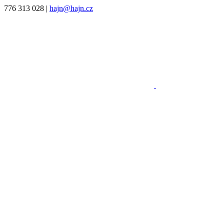
776 313 028
|
hajn@hajn.cz