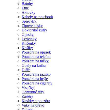
Batohy
Etue
Aktovky
Kabely na notebook
Spisovky
Zipové desky
Doktorské kufry
Opasky
Ledvinky
Klíčenky
Košíky
Pouzdra na opasek
Pouzdra na telefon
Pouzdra na tužky
Obaly na knihu
Diáře
Pouzdra na razítko
Pouzdra na brýle
Pouzdra na cigarety
Visačky
Ochranné štíty
Zástěry
Kasírky a pouzdra
Vaky na dřevo
Dolarky