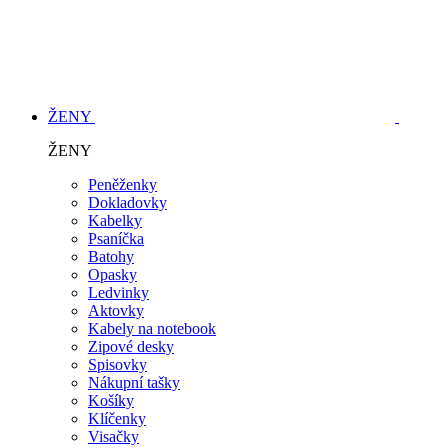
ŽENY
ŽENY
Peněženky
Dokladovky
Kabelky
Psaníčka
Batohy
Opasky
Ledvinky
Aktovky
Kabely na notebook
Zipové desky
Spisovky
Nákupní tašky
Košíky
Klíčenky
Visačky