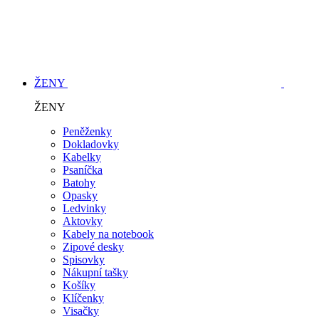
ŽENY
ŽENY
Peněženky
Dokladovky
Kabelky
Psaníčka
Batohy
Opasky
Ledvinky
Aktovky
Kabely na notebook
Zipové desky
Spisovky
Nákupní tašky
Košíky
Klíčenky
Visačky