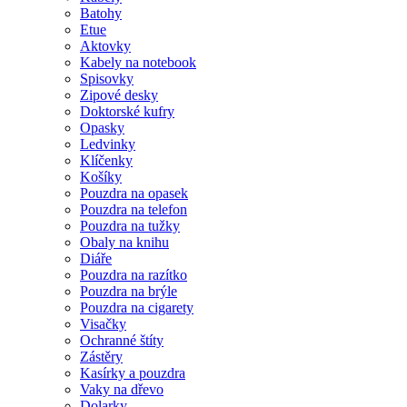
Batohy
Etue
Aktovky
Kabely na notebook
Spisovky
Zipové desky
Doktorské kufry
Opasky
Ledvinky
Klíčenky
Košíky
Pouzdra na opasek
Pouzdra na telefon
Pouzdra na tužky
Obaly na knihu
Diáře
Pouzdra na razítko
Pouzdra na brýle
Pouzdra na cigarety
Visačky
Ochranné štíty
Zástěry
Kasírky a pouzdra
Vaky na dřevo
Dolarky