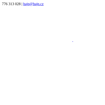
776 313 028
|
hajn@hajn.cz