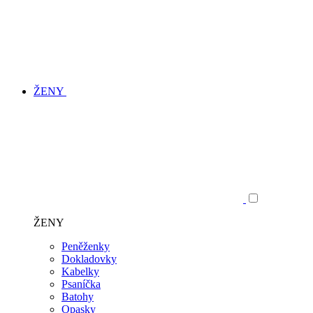
ŽENY
ŽENY
Peněženky
Dokladovky
Kabelky
Psaníčka
Batohy
Opasky