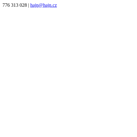
776 313 028
|
hajn@hajn.cz