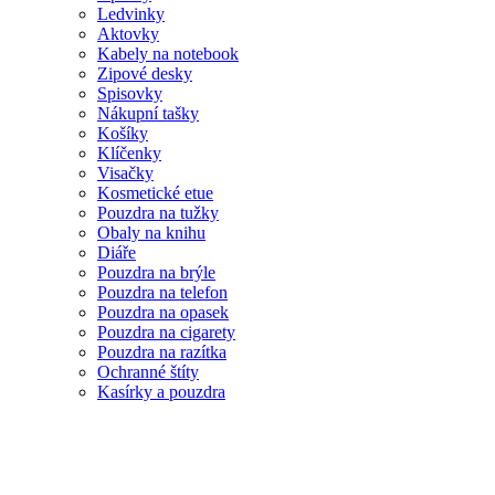
Ledvinky
Aktovky
Kabely na notebook
Zipové desky
Spisovky
Nákupní tašky
Košíky
Klíčenky
Visačky
Kosmetické etue
Pouzdra na tužky
Obaly na knihu
Diáře
Pouzdra na brýle
Pouzdra na telefon
Pouzdra na opasek
Pouzdra na cigarety
Pouzdra na razítka
Ochranné štíty
Kasírky a pouzdra