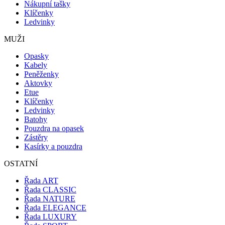
Nákupní tašky
Klíčenky
Ledvinky
MUŽI
Opasky
Kabely
Peněženky
Aktovky
Etue
Klíčenky
Ledvinky
Batohy
Pouzdra na opasek
Zástěry
Kasírky a pouzdra
OSTATNÍ
Řada ART
Řada CLASSIC
Řada NATURE
Řada ELEGANCE
Řada LUXURY