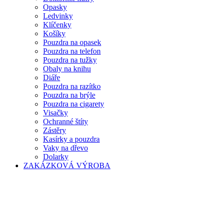
Opasky
Ledvinky
Klíčenky
Košíky
Pouzdra na opasek
Pouzdra na telefon
Pouzdra na tužky
Obaly na knihu
Diáře
Pouzdra na razítko
Pouzdra na brýle
Pouzdra na cigarety
Visačky
Ochranné štíty
Zástěry
Kasírky a pouzdra
Vaky na dřevo
Dolarky
ZAKÁZKOVÁ VÝROBA