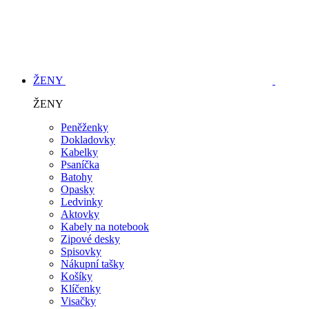
ŽENY
ŽENY
Peněženky
Dokladovky
Kabelky
Psaníčka
Batohy
Opasky
Ledvinky
Aktovky
Kabely na notebook
Zipové desky
Spisovky
Nákupní tašky
Košíky
Klíčenky
Visačky