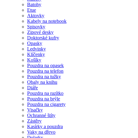
Batohy
Etue
Aktovky
Kabely na notebook
Spisovky
Zipové desky
Doktorské kufry
Opasky
Ledvinky
Klíčenky
Košíky
Pouzdra na opasek
Pouzdra na telefon
Pouzdra na tužky
Obaly na knihu
Diáře
Pouzdra na razítko
Pouzdra na brýle
Pouzdra na cigarety
Visačky
Ochranné štíty
Zástěry
Kasírky a pouzdra
Vaky na dřevo
Dolarky