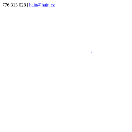
776 313 028
|
hajn@hajn.cz