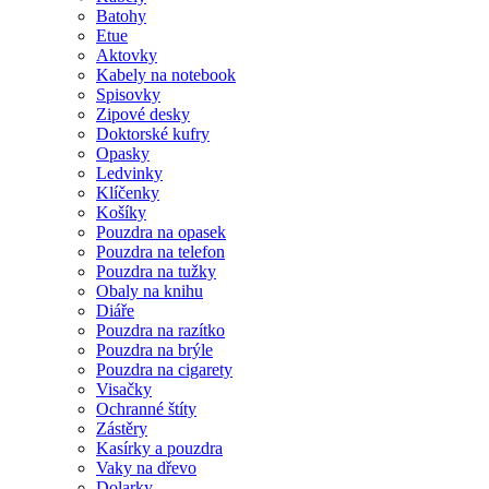
Batohy
Etue
Aktovky
Kabely na notebook
Spisovky
Zipové desky
Doktorské kufry
Opasky
Ledvinky
Klíčenky
Košíky
Pouzdra na opasek
Pouzdra na telefon
Pouzdra na tužky
Obaly na knihu
Diáře
Pouzdra na razítko
Pouzdra na brýle
Pouzdra na cigarety
Visačky
Ochranné štíty
Zástěry
Kasírky a pouzdra
Vaky na dřevo
Dolarky