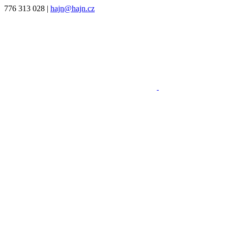
776 313 028
|
hajn@hajn.cz