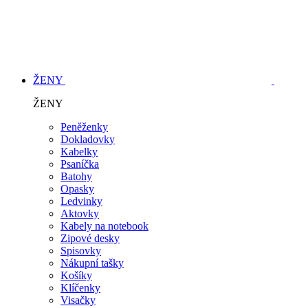
ŽENY
ŽENY
Peněženky
Dokladovky
Kabelky
Psaníčka
Batohy
Opasky
Ledvinky
Aktovky
Kabely na notebook
Zipové desky
Spisovky
Nákupní tašky
Košíky
Klíčenky
Visačky