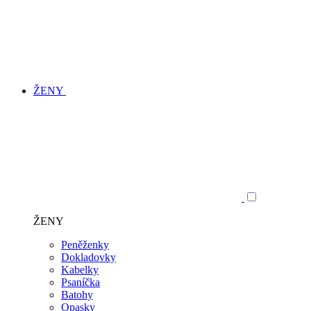
ŽENY
ŽENY
Peněženky
Dokladovky
Kabelky
Psaníčka
Batohy
Opasky