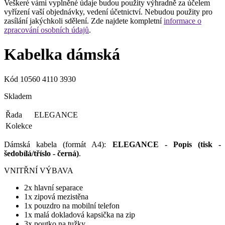
Veškeré vámi vyplněné údaje budou použity výhradně za účelem
vyřízení vaší objednávky, vedení účetnictví. Nebudou použity pro
zasílání jakýchkoli sdělení. Zde najdete kompletní
informace o
zpracování osobních údajů
.
Kabelka dámská
Kód
10560 4110 3930
Skladem
Řada
ELEGANCE
Kolekce
Dámská kabela (formát A4):
ELEGANCE - Popis (tisk -
šedobílá/tříslo - černá)
.
VNITŘNÍ VÝBAVA
2x hlavní separace
1x zipová mezistěna
1x pouzdro na mobilní telefon
1x malá dokladová kapsička na zip
3x poutko na tužky