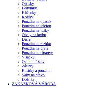
Opasky
Ledvinky
Klíčenky
Košíky
Pouzdra na opasek
Pouzdra na telefon
Pouzdra na tužky
Obaly na knihu
Diáře
Pouzdra na razítko
Pouzdra na brýle
Pouzdra na cigarety
Visačky
Ochranné štíty
Zástěry
Kasírky a pouzdra
Vaky na dřevo
Dolarky
ZAKÁZKOVÁ VÝROBA