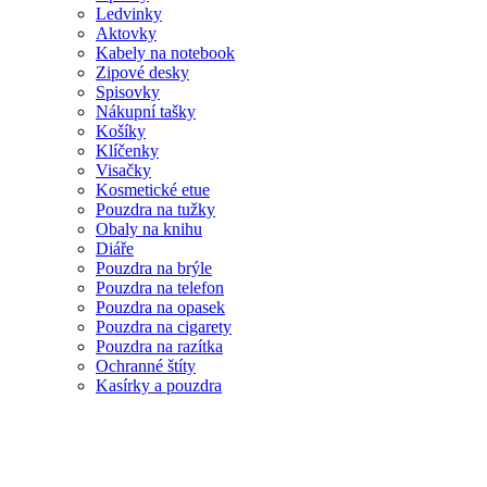
Ledvinky
Aktovky
Kabely na notebook
Zipové desky
Spisovky
Nákupní tašky
Košíky
Klíčenky
Visačky
Kosmetické etue
Pouzdra na tužky
Obaly na knihu
Diáře
Pouzdra na brýle
Pouzdra na telefon
Pouzdra na opasek
Pouzdra na cigarety
Pouzdra na razítka
Ochranné štíty
Kasírky a pouzdra