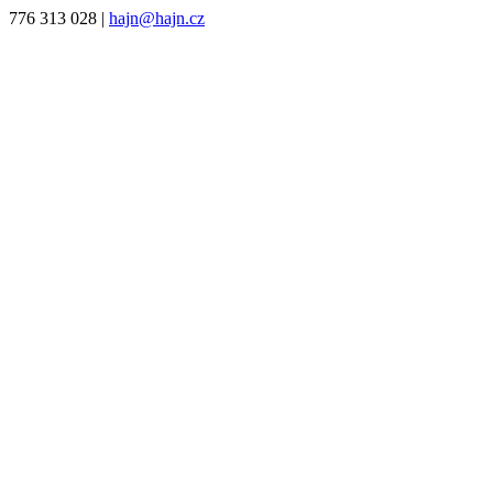
776 313 028
|
hajn@hajn.cz