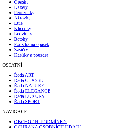
Opasky
Kabely
Peněženky
Aktovky
Etue
Klíčenky
Ledvinky
Batohy
Pouzdra na opasek
Zástěry
Kasírky a pouzdra
OSTATNÍ
Řada ART
Řada CLASSIC
Řada NATURE
Řada ELEGANCE
Řada LUXURY
Řada SPORT
NAVIGACE
OBCHODNÍ PODMÍNKY
OCHRANA OSOBNÍCH ÚDAJŮ