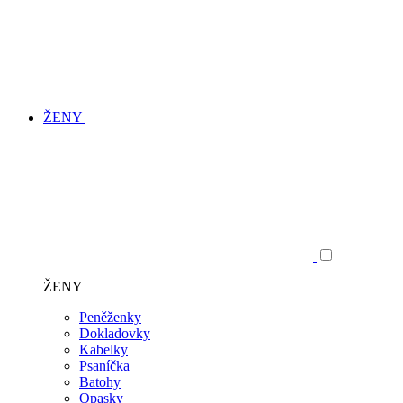
ŽENY
ŽENY
Peněženky
Dokladovky
Kabelky
Psaníčka
Batohy
Opasky