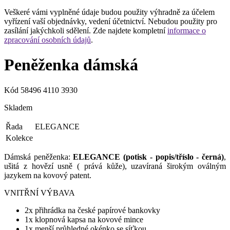
Veškeré vámi vyplněné údaje budou použity výhradně za účelem
vyřízení vaší objednávky, vedení účetnictví. Nebudou použity pro
zasílání jakýchkoli sdělení. Zde najdete kompletní
informace o
zpracování osobních údajů
.
Peněženka dámská
Kód
58496 4110 3930
Skladem
Řada
ELEGANCE
Kolekce
Dámská peněženka:
ELEGANCE (potisk - popis/tříslo - černá)
,
ušitá z hovězí usně ( prává kůže), uzavíraná širokým oválným
jazykem na kovový patent.
VNITŘNÍ VÝBAVA
2x přihrádka na české papírové bankovky
1x klopnová kapsa na kovové mince
1x menší průhledné okénko se síťkou