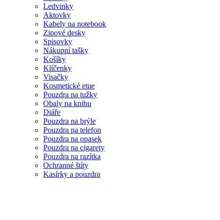
Ledvinky
Aktovky
Kabely na notebook
Zipové desky
Spisovky
Nákupní tašky
Košíky
Klíčenky
Visačky
Kosmetické etue
Pouzdra na tužky
Obaly na knihu
Diáře
Pouzdra na brýle
Pouzdra na telefon
Pouzdra na opasek
Pouzdra na cigarety
Pouzdra na razítka
Ochranné štíty
Kasírky a pouzdra