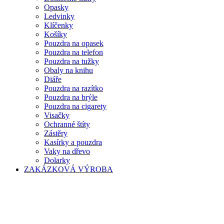
Opasky
Ledvinky
Klíčenky
Košíky
Pouzdra na opasek
Pouzdra na telefon
Pouzdra na tužky
Obaly na knihu
Diáře
Pouzdra na razítko
Pouzdra na brýle
Pouzdra na cigarety
Visačky
Ochranné štíty
Zástěry
Kasírky a pouzdra
Vaky na dřevo
Dolarky
ZAKÁZKOVÁ VÝROBA