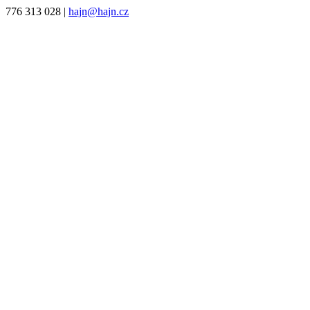
776 313 028
|
hajn@hajn.cz