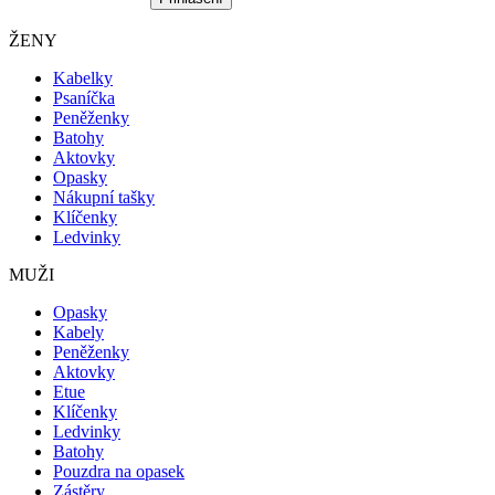
ŽENY
Kabelky
Psaníčka
Peněženky
Batohy
Aktovky
Opasky
Nákupní tašky
Klíčenky
Ledvinky
MUŽI
Opasky
Kabely
Peněženky
Aktovky
Etue
Klíčenky
Ledvinky
Batohy
Pouzdra na opasek
Zástěry