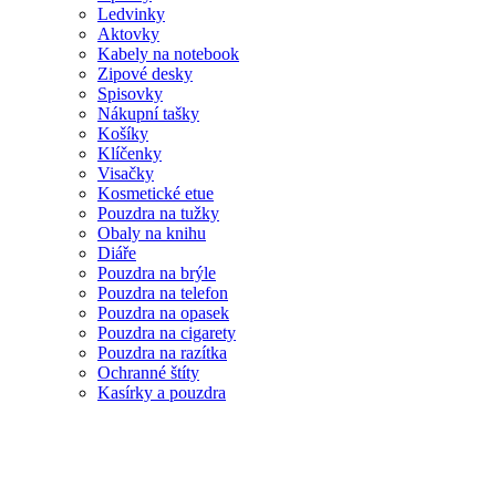
Ledvinky
Aktovky
Kabely na notebook
Zipové desky
Spisovky
Nákupní tašky
Košíky
Klíčenky
Visačky
Kosmetické etue
Pouzdra na tužky
Obaly na knihu
Diáře
Pouzdra na brýle
Pouzdra na telefon
Pouzdra na opasek
Pouzdra na cigarety
Pouzdra na razítka
Ochranné štíty
Kasírky a pouzdra