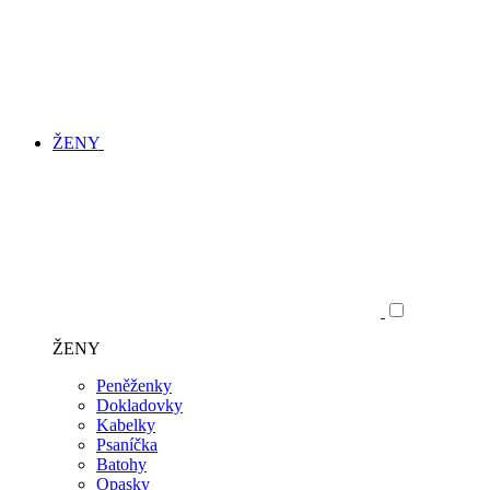
ŽENY
ŽENY
Peněženky
Dokladovky
Kabelky
Psaníčka
Batohy
Opasky