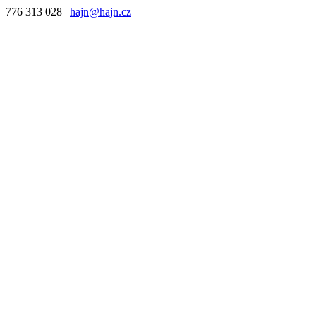
776 313 028
|
hajn@hajn.cz