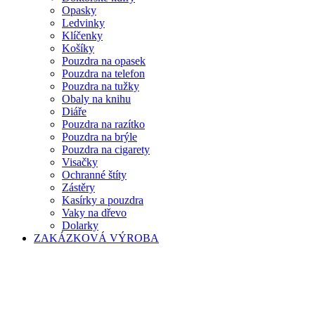
Opasky
Ledvinky
Klíčenky
Košíky
Pouzdra na opasek
Pouzdra na telefon
Pouzdra na tužky
Obaly na knihu
Diáře
Pouzdra na razítko
Pouzdra na brýle
Pouzdra na cigarety
Visačky
Ochranné štíty
Zástěry
Kasírky a pouzdra
Vaky na dřevo
Dolarky
ZAKÁZKOVÁ VÝROBA