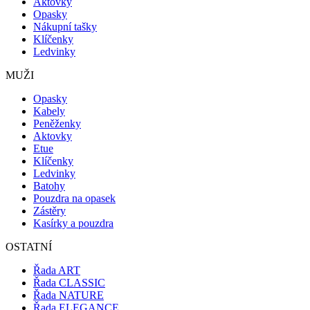
Aktovky
Opasky
Nákupní tašky
Klíčenky
Ledvinky
MUŽI
Opasky
Kabely
Peněženky
Aktovky
Etue
Klíčenky
Ledvinky
Batohy
Pouzdra na opasek
Zástěry
Kasírky a pouzdra
OSTATNÍ
Řada ART
Řada CLASSIC
Řada NATURE
Řada ELEGANCE