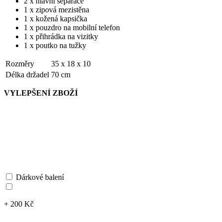
2 x hlavní separace
1 x zipová mezistěna
1 x kožená kapsička
1 x pouzdro na mobilní telefon
1 x přihrádka na vizitky
1 x poutko na tužky
Rozměry
35 x 18 x 10
Délka držadel
70 cm
VYLEPŠENÍ ZBOŽÍ
Dárkové balení
+ 200 Kč