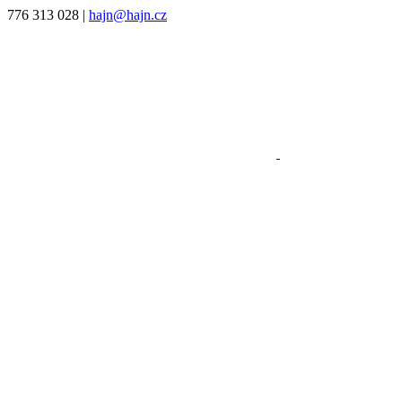
776 313 028
|
hajn@hajn.cz