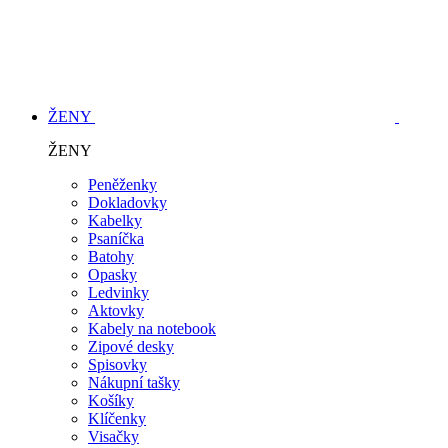
ŽENY
ŽENY
Peněženky
Dokladovky
Kabelky
Psaníčka
Batohy
Opasky
Ledvinky
Aktovky
Kabely na notebook
Zipové desky
Spisovky
Nákupní tašky
Košíky
Klíčenky
Visačky