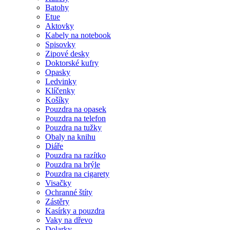
Batohy
Etue
Aktovky
Kabely na notebook
Spisovky
Zipové desky
Doktorské kufry
Opasky
Ledvinky
Klíčenky
Košíky
Pouzdra na opasek
Pouzdra na telefon
Pouzdra na tužky
Obaly na knihu
Diáře
Pouzdra na razítko
Pouzdra na brýle
Pouzdra na cigarety
Visačky
Ochranné štíty
Zástěry
Kasírky a pouzdra
Vaky na dřevo
Dolarky