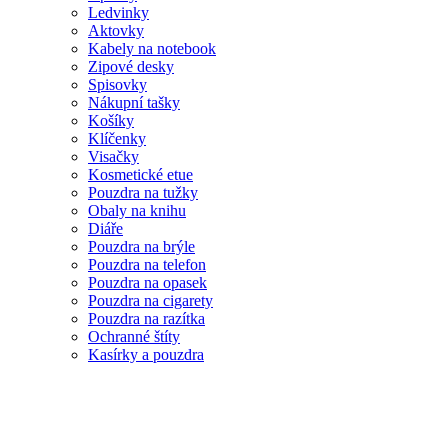
Ledvinky
Aktovky
Kabely na notebook
Zipové desky
Spisovky
Nákupní tašky
Košíky
Klíčenky
Visačky
Kosmetické etue
Pouzdra na tužky
Obaly na knihu
Diáře
Pouzdra na brýle
Pouzdra na telefon
Pouzdra na opasek
Pouzdra na cigarety
Pouzdra na razítka
Ochranné štíty
Kasírky a pouzdra