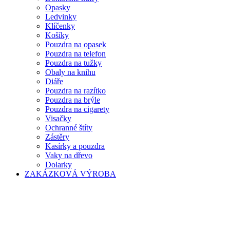
Opasky
Ledvinky
Klíčenky
Košíky
Pouzdra na opasek
Pouzdra na telefon
Pouzdra na tužky
Obaly na knihu
Diáře
Pouzdra na razítko
Pouzdra na brýle
Pouzdra na cigarety
Visačky
Ochranné štíty
Zástěry
Kasírky a pouzdra
Vaky na dřevo
Dolarky
ZAKÁZKOVÁ VÝROBA