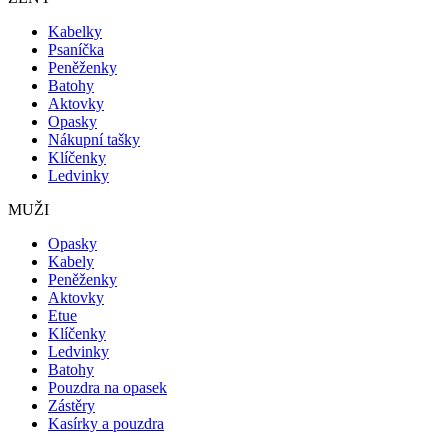
Kabelky
Psaníčka
Peněženky
Batohy
Aktovky
Opasky
Nákupní tašky
Klíčenky
Ledvinky
MUŽI
Opasky
Kabely
Peněženky
Aktovky
Etue
Klíčenky
Ledvinky
Batohy
Pouzdra na opasek
Zástěry
Kasírky a pouzdra