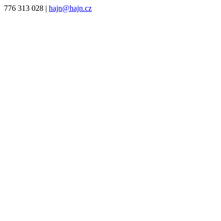
776 313 028
|
hajn@hajn.cz