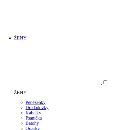
ŽENY
ŽENY
Peněženky
Dokladovky
Kabelky
Psaníčka
Batohy
Opasky