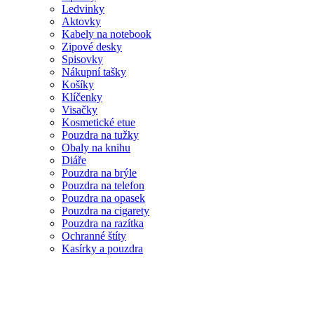
Ledvinky
Aktovky
Kabely na notebook
Zipové desky
Spisovky
Nákupní tašky
Košíky
Klíčenky
Visačky
Kosmetické etue
Pouzdra na tužky
Obaly na knihu
Diáře
Pouzdra na brýle
Pouzdra na telefon
Pouzdra na opasek
Pouzdra na cigarety
Pouzdra na razítka
Ochranné štíty
Kasírky a pouzdra