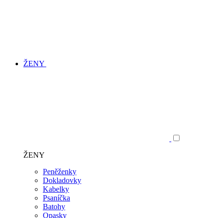
ŽENY
ŽENY
Peněženky
Dokladovky
Kabelky
Psaníčka
Batohy
Opasky