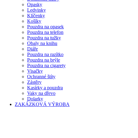
Opasky
Ledvinky
Klíčenky
Košíky
Pouzdra na opasek
Pouzdra na telefon
Pouzdra na tužky
Obaly na knihu
Diáře
Pouzdra na razítko
Pouzdra na brýle
Pouzdra na cigarety
Visačky
Ochranné štíty
Zástěry
Kasírky a pouzdra
Vaky na dřevo
Dolarky
ZAKÁZKOVÁ VÝROBA