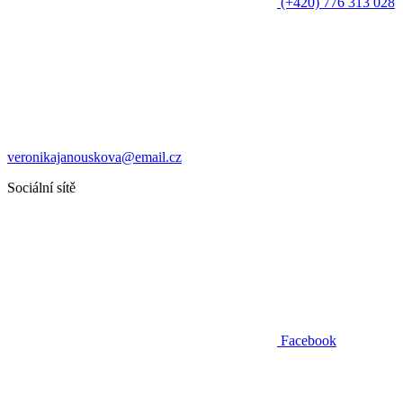
(+420) 776 313 028
veronikajanouskova@email.cz
Sociální sítě
Facebook