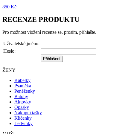
850 ‎Kč
RECENZE PRODUKTU
Pro možnost vložení recenze se, prosím, přihlašte.
Uživatelské jméno:
Heslo:
ŽENY
Kabelky
Psaníčka
Peněženky
Batohy
Aktovky
Opasky
Nákupní tašky
Klíčenky
Ledvinky
MUŽI