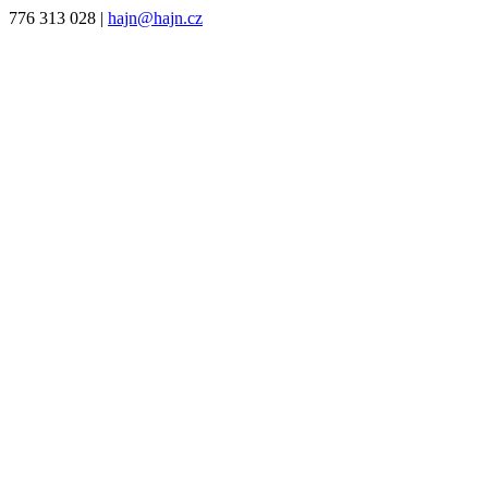
776 313 028
|
hajn@hajn.cz