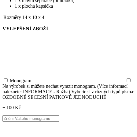
1 x hlavní separace (přihrádka)
1 x plochá kapsička
Rozměry
14 x 10 x 4
VYLEPŠENÍ ZBOŽÍ
Monogram
Na výrobek si můžete nechat vyrazit monogram. (Více informací
naleznete: INFORMACE - Ražba) Vyberte si z různých typů písma:
OZDOBNÉ SECESNÍ PATKOVÉ JEDNODUCHÉ
+ 100 Kč