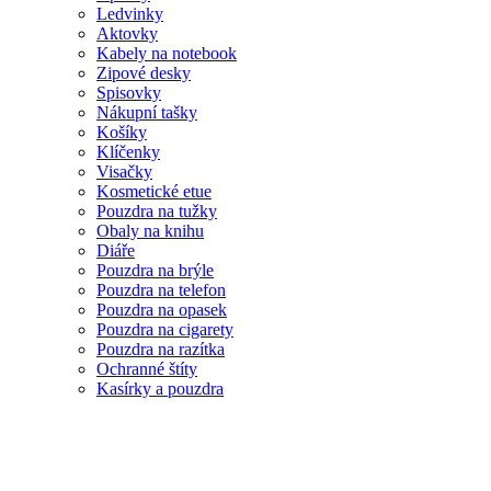
Ledvinky
Aktovky
Kabely na notebook
Zipové desky
Spisovky
Nákupní tašky
Košíky
Klíčenky
Visačky
Kosmetické etue
Pouzdra na tužky
Obaly na knihu
Diáře
Pouzdra na brýle
Pouzdra na telefon
Pouzdra na opasek
Pouzdra na cigarety
Pouzdra na razítka
Ochranné štíty
Kasírky a pouzdra