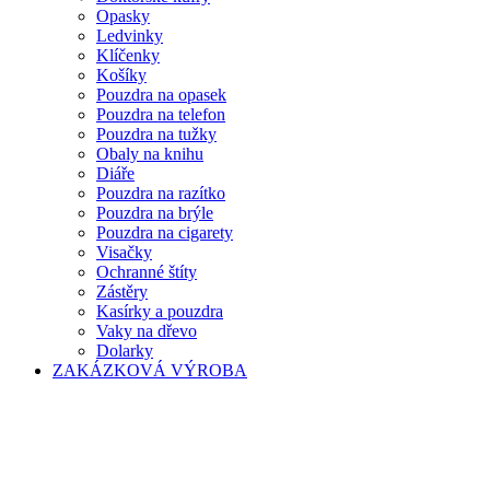
Opasky
Ledvinky
Klíčenky
Košíky
Pouzdra na opasek
Pouzdra na telefon
Pouzdra na tužky
Obaly na knihu
Diáře
Pouzdra na razítko
Pouzdra na brýle
Pouzdra na cigarety
Visačky
Ochranné štíty
Zástěry
Kasírky a pouzdra
Vaky na dřevo
Dolarky
ZAKÁZKOVÁ VÝROBA