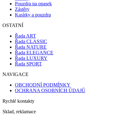
Pouzdra na opasek
Zástěry
Kasírky a pouzdra
OSTATNÍ
Řada ART
Řada CLASSIC
Řada NATURE
Řada ELEGANCE
Řada LUXURY
Řada SPORT
NAVIGACE
OBCHODNÍ PODMÍNKY
OCHRANA OSOBNÍCH ÚDAJŮ
Rychlé kontakty
Sklad, reklamace