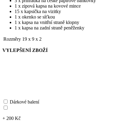
3 x přihrádka na české papírové bankovky
1 x zipová kapsa na kovové mince
15 x kapsička na vizitky
1 x okenko se síťkou
1 x kapsa na vnitřní straně klopny
1 x kapsa na zadní straně peněženky
Rozměry
19 x 9 x 2
VYLEPŠENÍ ZBOŽÍ
Dárkové balení
+ 200 Kč