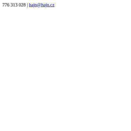
776 313 028
|
hajn@hajn.cz