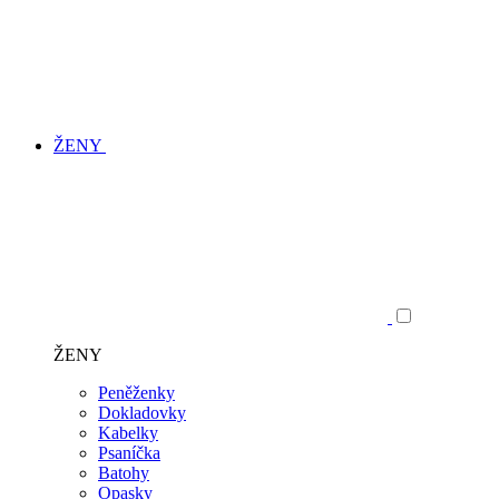
ŽENY
ŽENY
Peněženky
Dokladovky
Kabelky
Psaníčka
Batohy
Opasky