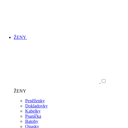
ŽENY
ŽENY
Peněženky
Dokladovky
Kabelky
Psaníčka
Batohy
Opasky