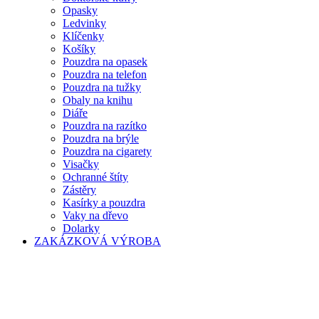
Opasky
Ledvinky
Klíčenky
Košíky
Pouzdra na opasek
Pouzdra na telefon
Pouzdra na tužky
Obaly na knihu
Diáře
Pouzdra na razítko
Pouzdra na brýle
Pouzdra na cigarety
Visačky
Ochranné štíty
Zástěry
Kasírky a pouzdra
Vaky na dřevo
Dolarky
ZAKÁZKOVÁ VÝROBA