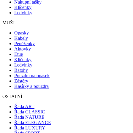
Nákupní tašky
Klíčenky
Ledvinky
MUŽI
Opasky
Kabely
Peněženky
Aktovky
Etue
Klíčenky
Ledvinky
Batohy
Pouzdra na opasek
Zástěry
Kasírky a pouzdra
OSTATNÍ
Řada ART
Řada CLASSIC
Řada NATURE
Řada ELEGANCE
Řada LUXURY