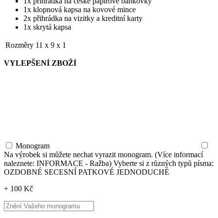
1x přihrádka na české papírové bankovky
1x klopnová kapsa na kovové mince
2x přihrádka na vizitky a kreditní karty
1x skrytá kapsa
Rozměry
11 x 9 x 1
VYLEPŠENÍ ZBOŽÍ
Monogram
Na výrobek si můžete nechat vyrazit monogram. (Více informací
naleznete: INFORMACE - Ražba) Vyberte si z různých typů písma:
OZDOBNÉ SECESNÍ PATKOVÉ JEDNODUCHÉ
+ 100 Kč