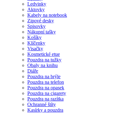
Ledvinky
Aktovky
Kabely na notebook
Zipové desky
Spisovky
Nákupní tašky
Košíky
Klíčenky
Visačky
Kosmetické etue
Pouzdra na tužky
Obaly na knihu
Diáře
Pouzdra na brýle
Pouzdra na telefon
Pouzdra na opasek
Pouzdra na cigarety
Pouzdra na razítka
Ochranné štíty
Kasírky a pouzdra