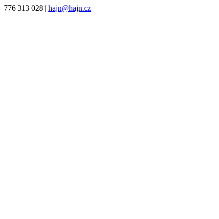
776 313 028
|
hajn@hajn.cz