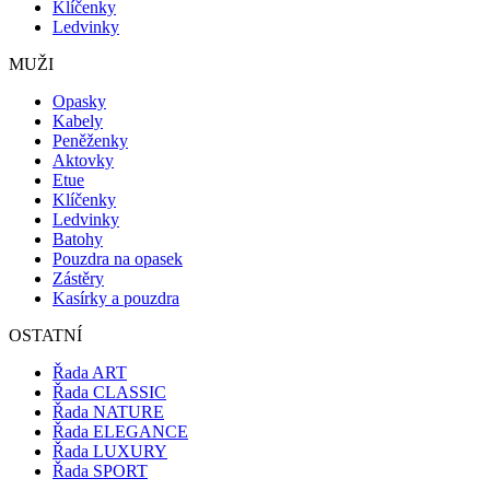
Klíčenky
Ledvinky
MUŽI
Opasky
Kabely
Peněženky
Aktovky
Etue
Klíčenky
Ledvinky
Batohy
Pouzdra na opasek
Zástěry
Kasírky a pouzdra
OSTATNÍ
Řada ART
Řada CLASSIC
Řada NATURE
Řada ELEGANCE
Řada LUXURY
Řada SPORT