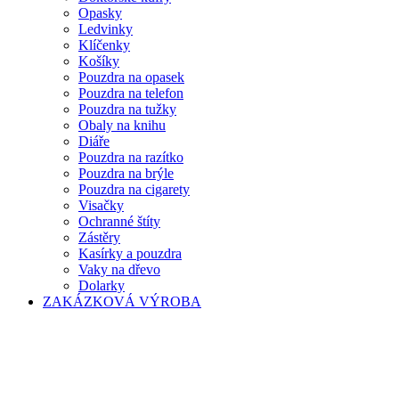
Opasky
Ledvinky
Klíčenky
Košíky
Pouzdra na opasek
Pouzdra na telefon
Pouzdra na tužky
Obaly na knihu
Diáře
Pouzdra na razítko
Pouzdra na brýle
Pouzdra na cigarety
Visačky
Ochranné štíty
Zástěry
Kasírky a pouzdra
Vaky na dřevo
Dolarky
ZAKÁZKOVÁ VÝROBA