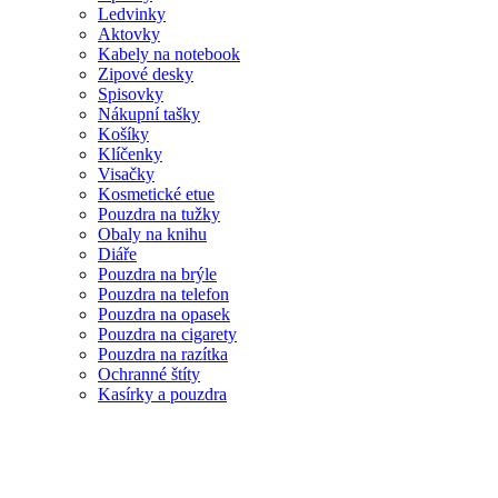
Ledvinky
Aktovky
Kabely na notebook
Zipové desky
Spisovky
Nákupní tašky
Košíky
Klíčenky
Visačky
Kosmetické etue
Pouzdra na tužky
Obaly na knihu
Diáře
Pouzdra na brýle
Pouzdra na telefon
Pouzdra na opasek
Pouzdra na cigarety
Pouzdra na razítka
Ochranné štíty
Kasírky a pouzdra