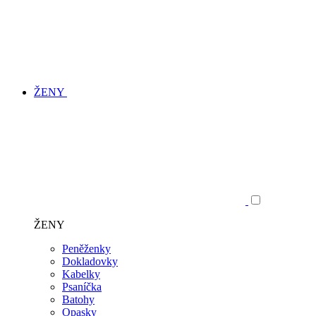
ŽENY
ŽENY
Peněženky
Dokladovky
Kabelky
Psaníčka
Batohy
Opasky