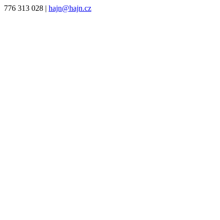
776 313 028
|
hajn@hajn.cz