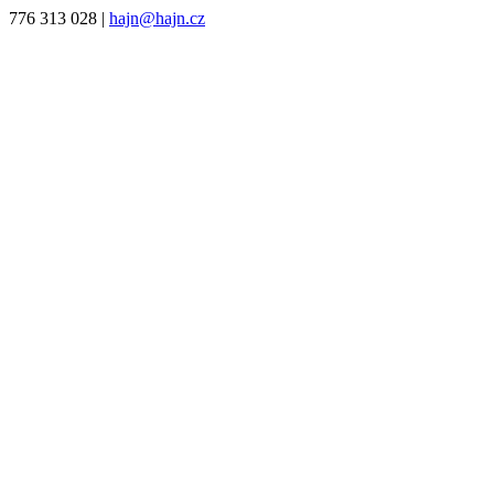
776 313 028
|
hajn@hajn.cz