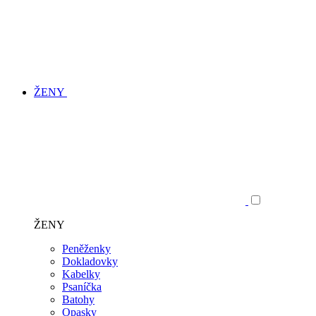
ŽENY
ŽENY
Peněženky
Dokladovky
Kabelky
Psaníčka
Batohy
Opasky