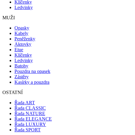
Klíčenky
Ledvinky
MUŽI
Opasky
Kabely
Peněženky
Aktovky
Etue
Klíčenky
Ledvinky
Batohy
Pouzdra na opasek
Zástěry
Kasírky a pouzdra
OSTATNÍ
Řada ART
Řada CLASSIC
Řada NATURE
Řada ELEGANCE
Řada LUXURY
Řada SPORT