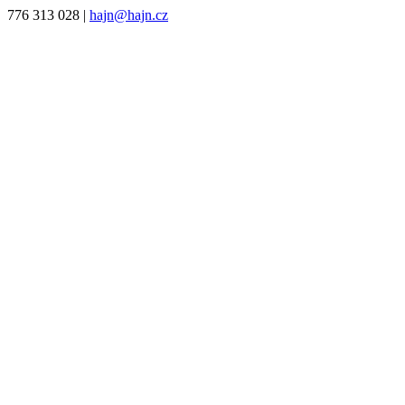
776 313 028
|
hajn@hajn.cz