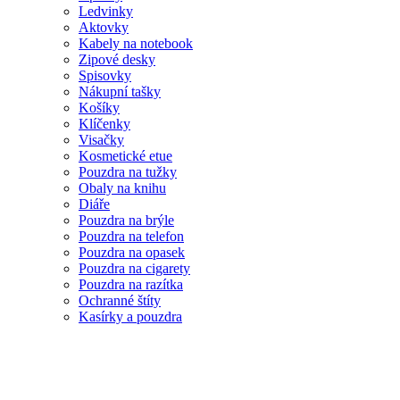
Ledvinky
Aktovky
Kabely na notebook
Zipové desky
Spisovky
Nákupní tašky
Košíky
Klíčenky
Visačky
Kosmetické etue
Pouzdra na tužky
Obaly na knihu
Diáře
Pouzdra na brýle
Pouzdra na telefon
Pouzdra na opasek
Pouzdra na cigarety
Pouzdra na razítka
Ochranné štíty
Kasírky a pouzdra