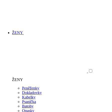
ŽENY
ŽENY
Peněženky
Dokladovky
Kabelky
Psaníčka
Batohy
Opasky