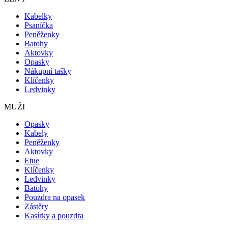
Kabelky
Psaníčka
Peněženky
Batohy
Aktovky
Opasky
Nákupní tašky
Klíčenky
Ledvinky
MUŽI
Opasky
Kabely
Peněženky
Aktovky
Etue
Klíčenky
Ledvinky
Batohy
Pouzdra na opasek
Zástěry
Kasírky a pouzdra