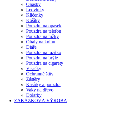
Opasky
Ledvinky
Klíčenky
Košíky
Pouzdra na opasek
Pouzdra na telefon
Pouzdra na tužky
Obaly na knihu
Diáře
Pouzdra na razítko
Pouzdra na brýle
Pouzdra na cigarety
Visačky
Ochranné štíty
Zástěry
Kasírky a pouzdra
Vaky na dřevo
Dolarky
ZAKÁZKOVÁ VÝROBA