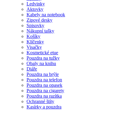
Ledvinky
Aktovky
Kabely na notebook
Zipové desky
Spisovky
Nákupní tašky
Košíky
Klíčenky
Visačky
Kosmetické etue
Pouzdra na tužky
Obaly na knihu
Diáře
Pouzdra na brýle
Pouzdra na telefon
Pouzdra na opasek
Pouzdra na cigarety
Pouzdra na razítka
Ochranné štíty
Kasírky a pouzdra