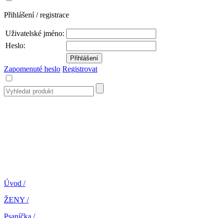
Přihlášení / registrace
Uživatelské jméno:
Heslo:
Zapomenuté heslo
Registrovat
Úvod
/
ŽENY
/
Psaníčka
/