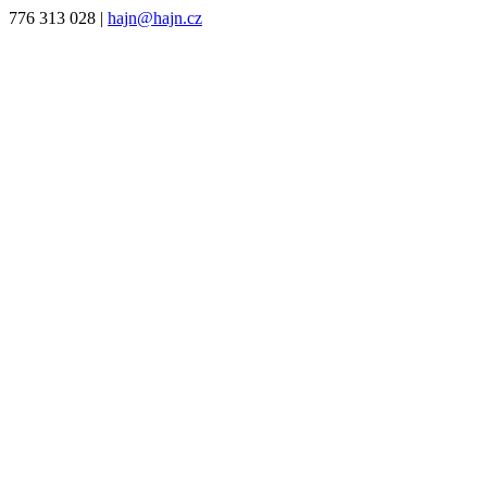
776 313 028
|
hajn@hajn.cz