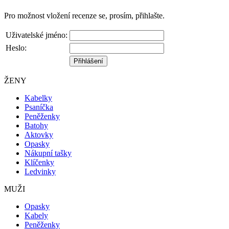
Pro možnost vložení recenze se, prosím, přihlašte.
Uživatelské jméno:
Heslo:
ŽENY
Kabelky
Psaníčka
Peněženky
Batohy
Aktovky
Opasky
Nákupní tašky
Klíčenky
Ledvinky
MUŽI
Opasky
Kabely
Peněženky