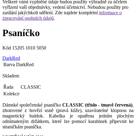
Veškeré vámi vyplněné údaje budou použity výhradně za účelem
vyřízení vaší objednávky, vedení účetnictví. Nebudou použity pro
zasílání jakýchkoli sdělení. Zde najdete kompletní
informace o
zpracování osobních údajů
.
Psaníčko
Kód
15205 1010 5050
DarkRed
Barva
DarkRed
Skladem
Řada
CLASSIC
Kolekce
Dámské společenské psaníčko
CLASSIC (tříslo - tmavě červená)
,
zhotovené z hovězí usně (pravá kůže), uzavíratelné klopnou na
magnetický buldok. Kabelka je opatřena jedním plochým
odnímateným držátkem, které lze pomocí karabinek připevnit ke
straničkám psaníčka.