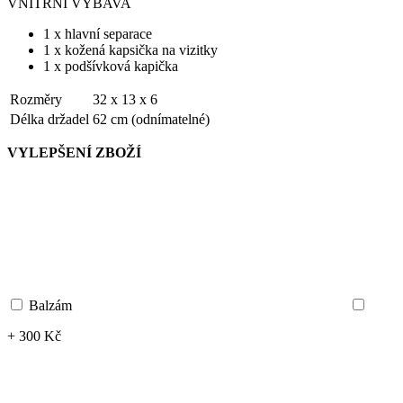
VNITŘNÍ VÝBAVA
1 x hlavní separace
1 x kožená kapsička na vizitky
1 x podšívková kapička
Rozměry
32 x 13 x 6
Délka držadel
62 cm (odnímatelné)
VYLEPŠENÍ ZBOŽÍ
Balzám
+ 300 Kč