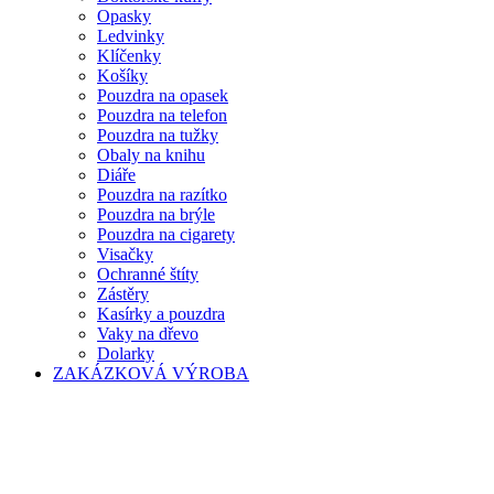
Opasky
Ledvinky
Klíčenky
Košíky
Pouzdra na opasek
Pouzdra na telefon
Pouzdra na tužky
Obaly na knihu
Diáře
Pouzdra na razítko
Pouzdra na brýle
Pouzdra na cigarety
Visačky
Ochranné štíty
Zástěry
Kasírky a pouzdra
Vaky na dřevo
Dolarky
ZAKÁZKOVÁ VÝROBA