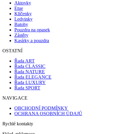
Aktovky
Etue
Klíčenky
Ledvinky
Batohy
Pouzdra na opasek
Zástěry
Kasírky a pouzdra
OSTATNÍ
Řada ART
Řada CLASSIC
Řada NATURE
Řada ELEGANCE
Řada LUXURY
Řada SPORT
NAVIGACE
OBCHODNÍ PODMÍNKY
OCHRANA OSOBNÍCH ÚDAJŮ
Rychlé kontakty
Sklad, reklamace