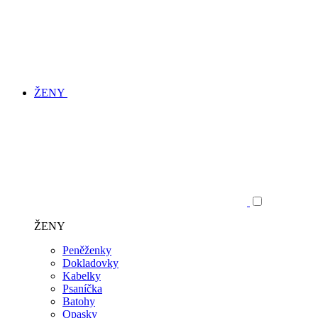
ŽENY
ŽENY
Peněženky
Dokladovky
Kabelky
Psaníčka
Batohy
Opasky